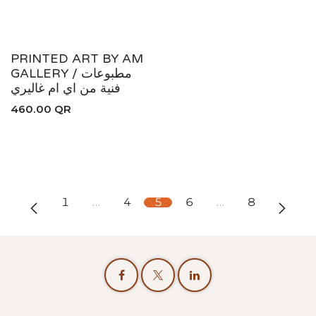
New!
PRINTED ART BY AM
GALLERY / مطبوعات
فنية من اي ام غاليري
460.00
QR
1
…
4
5
6
…
8