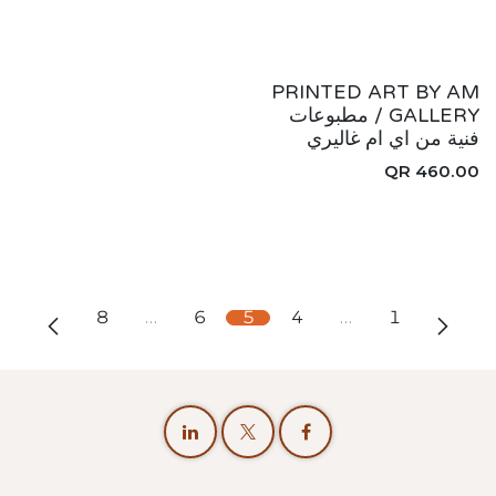
جديد!
PRINTED ART BY AM
GALLERY / مطبوعات
فنية من اي ام غاليري
QR
460.00
8
…
6
5
4
…
1