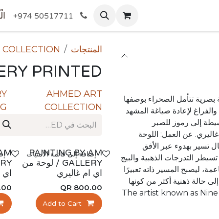
المتجر
الْ
+974 50517711
المنتجات
 COLLECTION
ERY PRINTED
RY
AHMED ART
ة بصرية تتأمل الصحراء بوصفها
NG
COLLECTION
والفراغ لإعادة صياغة المشهد
سيطة إلى رموز للصبر
غاليري. عن العمل: اللوحة
ال تسير بهدوء عبر الأفق
جديد!
جدي
 AM
PAINTING BY AM
إضافة إلى قائمة الأمنيات
إض
سيطر التدرجات الذهبية والبيج
GALLERY / لوحة من
ة، ليصبح المسير ذاته تعبيرًا
اي ام غاليري
اي ا
لى حالة ذهنية أكثر من كونها
.00
QR
800.00
The artist known as Nine prese
Add to Cart
that reflects on the de
meaning. Through