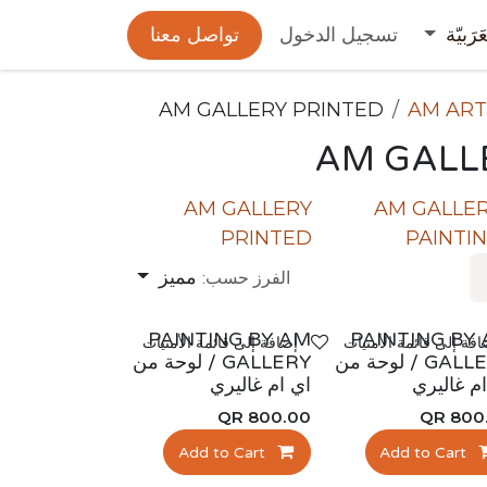
عَرَبيّة
تسجيل الدخول
تواصل معنا
AM GALLERY PRINTED
AM ART
AM GALL
AM GALLERY
AM GALLE
PRINTED
PAINTI
مميز
الفرز حسب:
د!
جديد!
PAINTING BY AM
PAINTING BY
افة إلى قائمة الأمنيات
إضافة إلى قائمة الأمنيات
GALLERY / لوحة من
GALLERY / لوحة من
م غاليري
اي ام غاليري
QR
800.00
QR
800
Add to Cart
Add to Cart