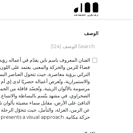
خطي للذهاب إلى المحتوى
الوصف
الفنان المعروف باسم ناين يقدّم في أعماله رؤي
فضاءً للزمن والحركة والمعنى. يعتمد على اللون 
التراثي برؤية معاصرة، حيث تتحول العناصر الب
والاستمرارية، وتُعرض أعماله حصريًا لدى إي أم 
مرسومة بالألوان الزيتية، وتُجسّد قافلة من الجم
الصحراوي، في مشهد يتّسم بالبساطة والاتساع. ت
الدافئ على الأرض، مقابل سماء مضيئة بألوان ناعم
عن الزمن، العزلة، والتأمل، حيث تتحوّل الرحلة إ
حركة مكانية. nts a visual approach
sert as a space of time, movement, and
 the use of color and open space, he