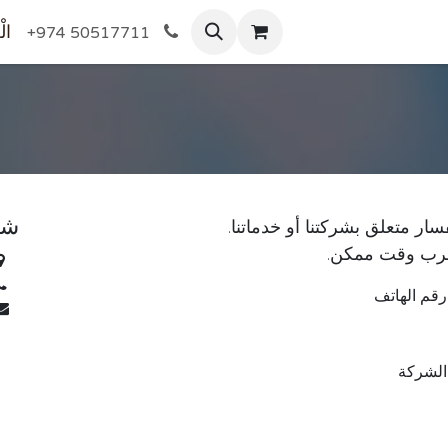
المتجر
الْ
+974 50517711
شر
سار متعلق بشركتنا أو خدماتنا.
قرب وقت ممكن.
رقم الهاتف
الشركة