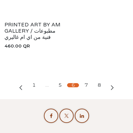
New!
PRINTED ART BY AM
GALLERY / مطبوعات
فنية من اي ام غاليري
460.00
QR
1
…
5
6
7
8