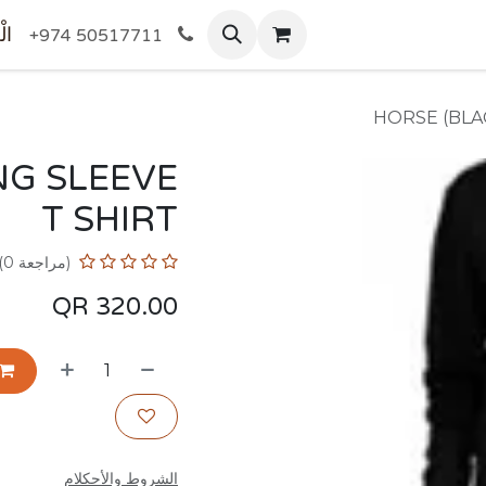
المتجر
الْ
+974 50517711
HORSE (BLA
NG SLEEVE
T SHIRT
(مراجعة 0)
QR
320.00
الشروط والأحكلام