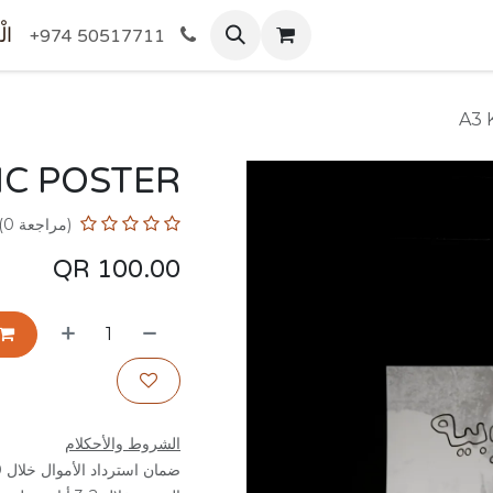
المتجر
الْ
+974 50517711
A3 
IC POSTER
(مراجعة 0)
QR
100.00
الشروط والأحكلام
ضمان استرداد الأموال خلال 30 يوم