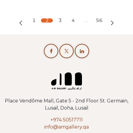
1
2
3
4
…
56
Place Vendôme Mall, Gate 5 - 2nd Floor St. Germain,
Lusail, Doha, Lusail
+974 50517711
info@amgallery.qa