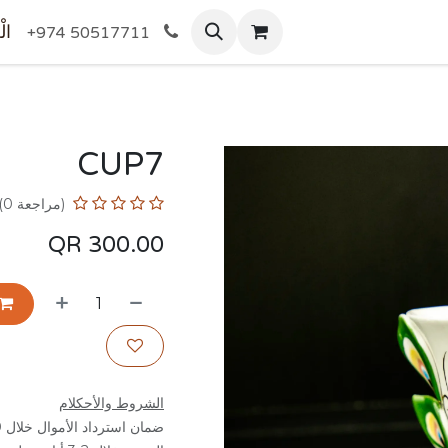
المتجر
الْ
+974 50517711
CUP7
(مراجعة 0)
QR
300.00
الشروط والأحكلام
ضمان استرداد الأموال خلال 30 يوم