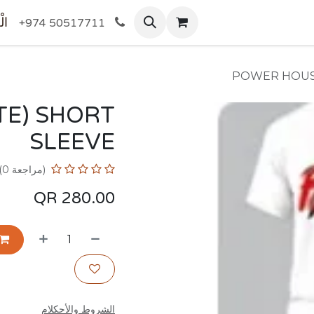
المتجر
الْ
+974 50517711
POWER HOUS
E) SHORT
SLEEVE
(مراجعة 0)
QR
280.00
الشروط والأحكلام