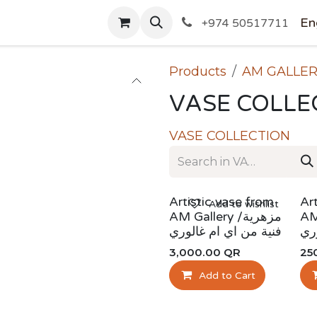
SHOP
En
+974 50517711
Products
AM GALLE
VASE COLLE
VASE COLLECTION
Artistic vase from
Ar
Add to wishlist
AM G
AM Gallery /مزهرية
ري
فنية من اي ام غالوري
3,000.00
QR
25
Add to Cart