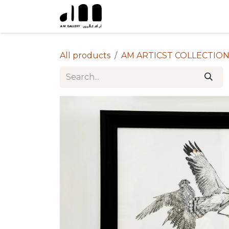
Skip to Content
All products
AM ARTICST COLLECTIO