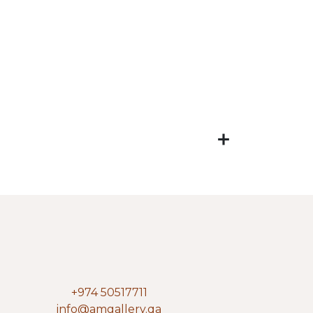
+974 50517711
info@amgallery.qa