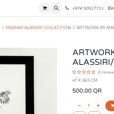
SHOP
En
+974 50517711
N
MARIAM ALASSIRI COLLECTION
ARTWORK
(0 review
47 X 36.5 CM
500.00
QR