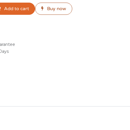
Add to cart
Buy now
arantee
 Days