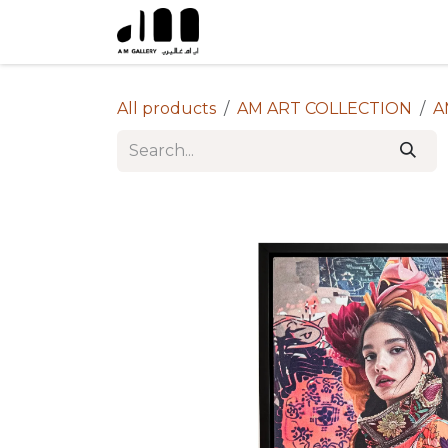
Skip to Content
All products
AM ART COLLECTION
A