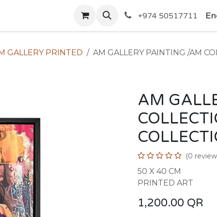
SHOP
En
+974 50517711
M GALLERY PRINTED
AM GALLERY PAINTING /AM C
AM GALLE
COLLECT
COLLECT
(0 review
50 X 40 CM
PRINTED ART
1,200.00
QR