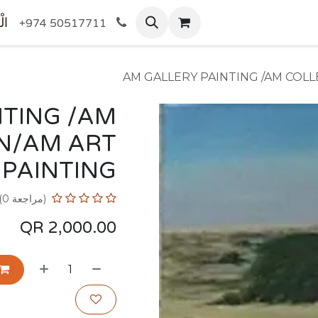
المتجر
الْ
+974 50517711
AM GALLERY PAINTING /AM COLL
NTING /AM
N/AM ART
PAINTING
(مراجعة 0)
QR
2,000.00