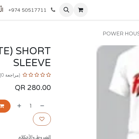
المتجر
الْ
+974 50517711
POWER HOUS
E) SHORT
SLEEVE
(مراجعة 0)
QR
280.00
الشروط والأحكلام