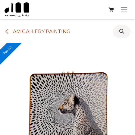
Skip to Content
AM GALLERY PAINTING
New!