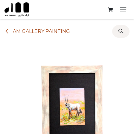
Skip to Content
AM GALLERY PAINTING