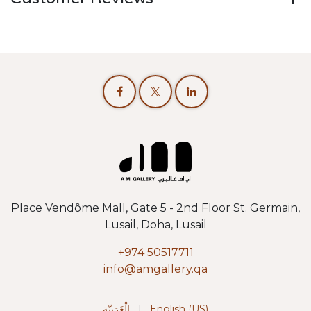
Place Vendôme Mall, Gate 5 - 2nd Floor St. Germain,
Lusail, Doha, Lusail
+974 50517711
info@amgallery.qa
الْعَرَبيّة
|
English (US)